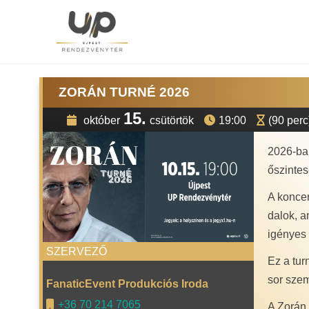
ZORÁN TURNÉ 2026
15.
október
csütörtök
19:00
(90 perc
2026-ban
őszintes
A koncer
dalok, a
igényes 
SZERVEZŐ
Ez a tu
sor szem
FanaticEvent Produkciós Iroda
+36 70 214 7065
A Zorán 