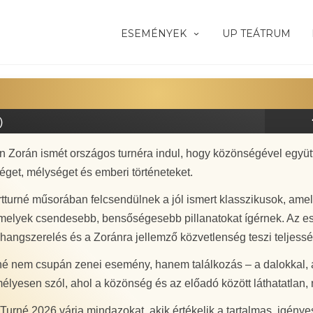
ESEMÉNYEK
UP TEÁTRUM
)
 Zorán ismét országos turnéra indul, hogy közönségével együtt é
éget, mélységet és emberi történeteket.
tturné műsorában felcsendülnek a jól ismert klasszikusok, ame
melyek csendesebb, bensőségesebb pillanatokat ígérnek. Az est
hangszerelés és a Zoránra jellemző közvetlenség teszi teljessé
rné nem csupán zenei esemény, hanem találkozás – a dalokkal,
élyesen szól, ahol a közönség és az előadó között láthatatlan, 
Turné 2026 várja mindazokat, akik értékelik a tartalmas, igénye