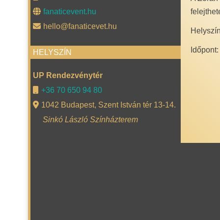
felejthe
fanaticevent.hu
hello@fanaticevet.hu
Helyszí
Időpont:
HELYSZÍN
UP Rendezvénytér
+36 70 650 94 80
1042 Budapest, Szent István tér 13-14.
Sinkó László Színházterem