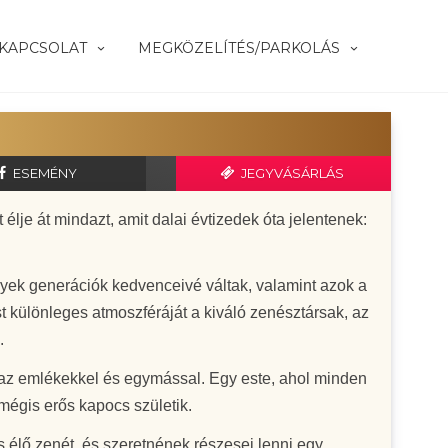
KAPCSOLAT
MEGKÖZELÍTÉS/PARKOLÁS
ESEMÉNY
JEGYVÁSÁRLÁS
lje át mindazt, amit dalai évtizedek óta jelentenek:
lyek generációk kedvenceivé váltak, valamint azok a
 különleges atmoszféráját a kiváló zenésztársak, az
.
 az emlékekkel és egymással. Egy este, ahol minden
mégis erős kapocs születik.
s élő zenét, és szeretnének részesei lenni egy