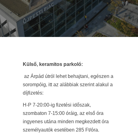
Külső, keramitos parkoló:
az Árpád útról lehet behajtani, egészen a
sorompóig, itt az alábbiak szerint alakul a
díjfizetés:
H-P 7-20:00-ig fizetési időszak,
szombaton 7-15:00 óráig, az első óra
ingyenes utána minden megkezdett óra
személyautók esetében 285 Ft/óra.