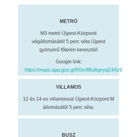
METRÓ
M3 metró Újpest-Központi
végállomásától 5 perc séta Újpest
gyönyörű főterén keresztül!
Google link:
https://maps.app.goo.gl/fXbv9Bu6qnyqZ4Az6
VILLAMOS
12 és 14-es villamossal Újpest-Központ M
állomásától 5 perc séta.
BUSZ