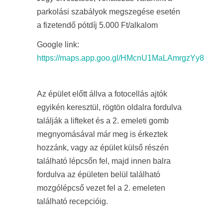
parkolási szabályok megszegése esetén
a fizetendő pótdíj 5.000 Ft/alkalom
Google link:
https://maps.app.goo.gl/HMcnU1MaLAmrgzYy8
Az épület előtt állva a fotocellás ajtók
egyikén keresztül, rögtön oldalra fordulva
találják a lifteket és a 2. emeleti gomb
megnyomásával már meg is érkeztek
hozzánk, vagy az épület külső részén
található lépcsőn fel, majd innen balra
fordulva az épületen belül található
mozgólépcső vezet fel a 2. emeleten
található recepcióig.