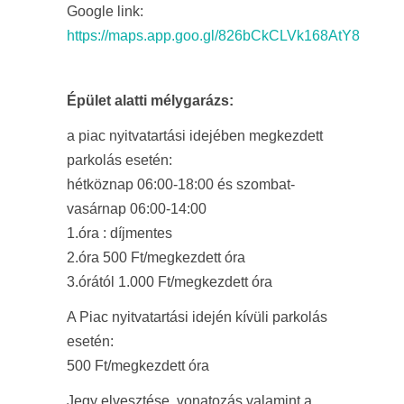
Google link:
https://maps.app.goo.gl/826bCkCLVk168AtY8
Épület alatti mélygarázs:
a piac nyitvatartási idejében megkezdett
parkolás esetén:
hétköznap 06:00-18:00 és szombat-
vasárnap 06:00-14:00
1.óra : díjmentes
2.óra 500 Ft/megkezdett óra
3.órától 1.000 Ft/megkezdett óra
A Piac nyitvatartási idején kívüli parkolás
esetén:
500 Ft/megkezdett óra
Jegy elvesztése, vonatozás valamint a