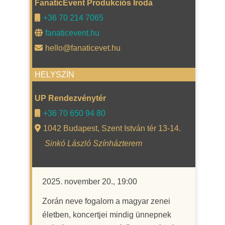
FanaticEvent Produkciós Iroda
+36 70 214 7065
fanaticevent.hu
hello@fanaticevet.hu
HELYSZÍN
UP Rendezvénytér
+36 70 650 94 80
1042 Budapest, Szent István tér 13-14.
Sinkó László Színházterem
2025. november 20., 19:00
Zorán neve fogalom a magyar zenei
életben, koncertjei mindig ünnepnek