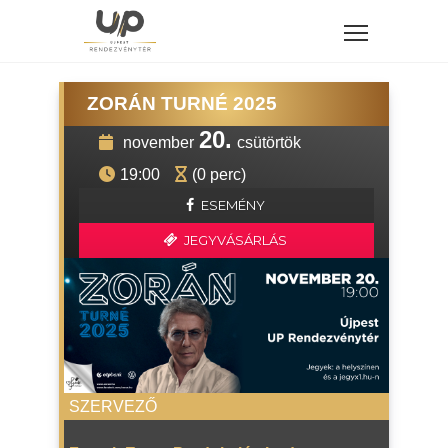
ZORÁN TURNÉ 2025
20.
november
csütörtök
19:00
(0 perc)
ESEMÉNY
JEGYVÁSÁRLÁS
SZERVEZŐ