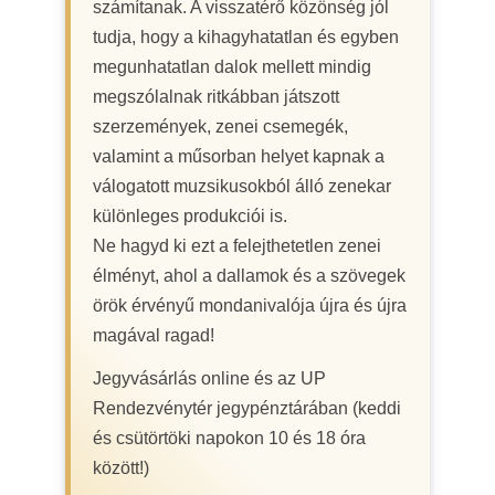
számítanak. A visszatérő közönség jól
tudja, hogy a kihagyhatatlan és egyben
megunhatatlan dalok mellett mindig
megszólalnak ritkábban játszott
szerzemények, zenei csemegék,
valamint a műsorban helyet kapnak a
válogatott muzsikusokból álló zenekar
különleges produkciói is.
Ne hagyd ki ezt a felejthetetlen zenei
élményt, ahol a dallamok és a szövegek
örök érvényű mondanivalója újra és újra
magával ragad!
Jegyvásárlás online és az UP
Rendezvénytér jegypénztárában (keddi
és csütörtöki napokon 10 és 18 óra
között!)