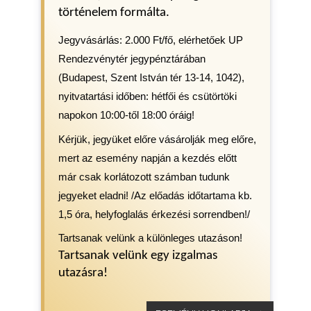
történelem formálta.
Jegyvásárlás: 2.000 Ft/fő, elérhetőek UP
Rendezvénytér jegypénztárában
(Budapest, Szent István tér 13-14, 1042),
nyitvatartási időben: hétfői és csütörtöki
napokon 10:00-től 18:00 óráig!
Kérjük, jegyüket előre vásárolják meg előre,
mert az esemény napján a kezdés előtt
már csak korlátozott számban tudunk
jegyeket eladni! /Az előadás időtartama kb.
1,5 óra, helyfoglalás érkezési sorrendben!/
Tartsanak velünk a különleges utazáson!
Tartsanak velünk egy izgalmas 
utazásra!