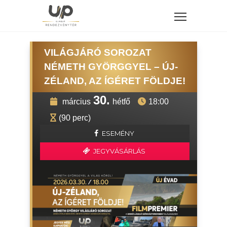
VILÁGJÁRÓ SOROZAT
NÉMETH GYÖRGGYEL – ÚJ-
ZÉLAND, AZ ÍGÉRET FÖLDJE!
30.
március
hétfő
18:00
(90 perc)
ESEMÉNY
JEGYVÁSÁRLÁS