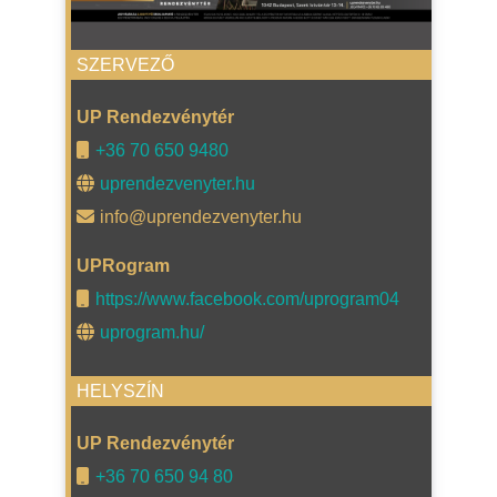
SZERVEZŐ
UP Rendezvénytér
+36 70 650 9480
uprendezvenyter.hu
info@uprendezvenyter.hu
UPRogram
https://www.facebook.com/uprogram04
uprogram.hu/
HELYSZÍN
UP Rendezvénytér
+36 70 650 94 80