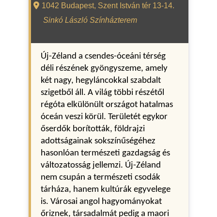
1042 Budapest, Szent István tér 13-14.
Sinkó László Színházterem
Új-Zéland a csendes-óceáni térség 
déli részének gyöngyszeme, amely 
két nagy, hegyláncokkal szabdalt 
szigetből áll. A világ többi részétől 
régóta elkülönült országot hatalmas 
óceán veszi körül. Területét egykor 
őserdők borították, földrajzi 
adottságainak sokszínűségéhez 
hasonlóan természeti gazdagság és 
változatosság jellemzi. Új-Zéland 
nem csupán a természeti csodák 
tárháza, hanem kultúrák egyvelege 
is. Városai angol hagyományokat 
őriznek, társadalmát pedig a maori 