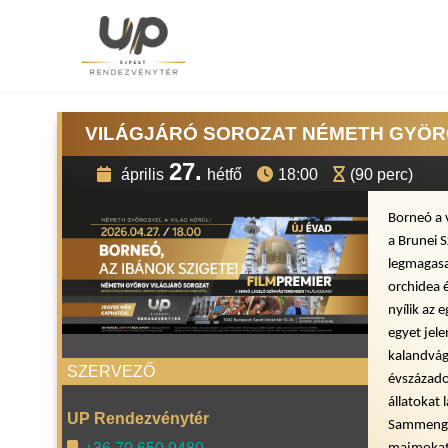
VILÁGJÁRÓ SOROZAT NÉMETH GYÖRG
27.
április
hétfő
18:00
(90 perc)
Borneó a 
a Brunei 
legmagasa
orchidea 
nyílik az 
egyet jele
kalandvágy
SZERVEZŐ
évszázado
állatokat
UP Rendezvénytér
Sammenggo