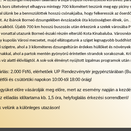
  A dzsungel mélyében található a buja trópusi növényzettel körülvett pará
A bors ültetvényt elhagyva mintegy 700 kilométert teszünk meg egy piciny szi
l ülünk be a bennszülöttek hosszú csónakjaiba, hogy felkeressük az őserdő
ét. Az ibánok Borneó dzsungelében évszázadok óta közösségben élnek, ún. „
áncaikból. Újabb 700 km hosszú buszozás után érkezünk a szelek városába P
a vonattal utazunk Borneó északi részén elterülő Kota Kinabaluba. Városnéz
ny kupolás Városi mecsetet, majd ellátogatunk a sziget legnagyobb buddhis
i szigetre, ahol a 3 kilométeres dzsungeltúrán érdekes hüllőket és növények
akkal, ahol a partok mentén gyönyörű érintetlen strandok sorakoznak. Kris
s víz alatti élővilágtól. A sok-sok élményt nyújtott izgalmas programok ut
rlás: 2.000 Ft/fő, elérhetőek UP Rendezvénytér jegypénztárában (Buda
étfői és csütörtöki napokon 10:00-től 18:00 óráig!
jegyüket előre vásárolják meg előre, mert az esemény napján a kezdé
Az előadás időtartama kb. 1,5 óra, helyfoglalás érkezési sorrendben!/
k velünk a különleges utazáson!