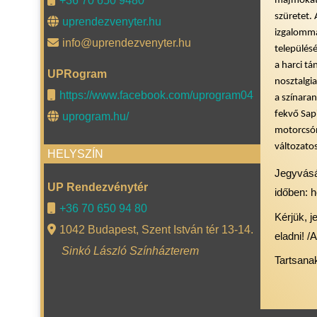
+36 70 650 9480
majmokat.
szüretet. 
uprendezvenyter.hu
izgalomma
info@uprendezvenyter.hu
település
a harci t
UPRogram
nosztalgi
https://www.facebook.com/uprogram04
a színara
fekvő Sap
uprogram.hu/
motorcsón
változato
HELYSZÍN
Jegyvásá
UP Rendezvénytér
időben: h
+36 70 650 94 80
Kérjük, 
1042 Budapest, Szent István tér 13-14.
eladni! /
Sinkó László Színházterem
Tartsana