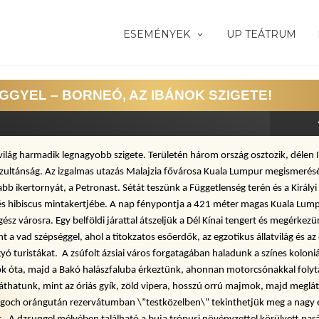
ESEMÉNYEK
UP TEÁTRUM
GYEL – BORNEÓ, AZ IBÁNOK SZIGETE!
világ harmadik legnagyobb szigete. Területén három ország osztozik, délen I
Szultánság. Az izgalmas utazás Malajzia fővárosa Kuala Lumpur megismerésév
bb ikertornyát, a Petronast. Sétát teszünk a Függetlenség terén és a Király
és hibiscus mintakertjébe. A nap fénypontja a 421 méter magas Kuala Lum
egész városra. Egy belföldi járattal átszeljük a Dél Kínai tengert és megérke
nt a vad szépséggel, ahol a titokzatos esőerdők, az egzotikus állatvilág és a
ó turistákat.  A zsúfolt ázsiai város forgatagában haladunk a színes koloniá
k óta, majd a Bakó halászfaluba érkeztünk, ahonnan motorcsónakkal folyta
 láthatunk, mint az óriás gyík, zöld vipera, hosszú orrú majmok, majd meglá
ch orángután rezervátumban \”testközelben\” tekinthetjük meg a nagy és 