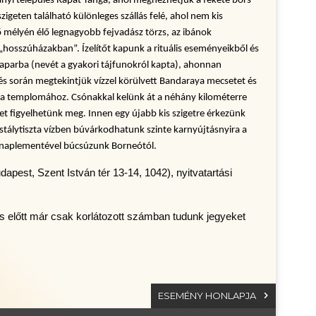
nyi település Rapat Tanga, ahol megnézhetjük a fekete bors 
geten található különleges szállás felé, ahol nem kis 
 mélyén élő legnagyobb fejvadász törzs, az ibánok 
hosszúházakban”. Ízelítőt kapunk a rituális eseményeikből és 
aparba (nevét a gyakori tájfunokról kapta), ahonnan 
és során megtekintjük vízzel körülvett Bandaraya mecsetet és 
ta templomához. Csónakkal kelünk át a néhány kilométerre 
et figyelhetünk meg. Innen egy újabb kis szigetre érkezünk 
tálytiszta vízben búvárkodhatunk szinte karnyújtásnyira a 
án naplementével búcsúzunk Borneótól.
pest, Szent István tér 13-14, 1042), nyitvatartási
s előtt már csak korlátozott számban tudunk jegyeket
ESEMÉNY HONLAPJA