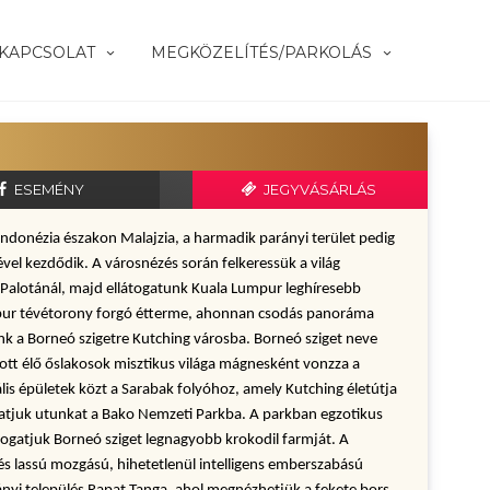
KAPCSOLAT
MEGKÖZELÍTÉS/PARKOLÁS
ESEMÉNY
JEGYVÁSÁRLÁS
ndonézia északon Malajzia, a harmadik parányi terület pedig 
el kezdődik. A városnézés során felkeressük a világ 
i Palotánál, majd ellátogatunk Kuala Lumpur leghíresebb 
pur tévétorony forgó étterme, ahonnan csodás panoráma 
zünk a Borneó szigetre Kutching városba. Borneó sziget neve 
z ott élő őslakosok misztikus világa mágnesként vonzza a 
lis épületek közt a Sarabak folyóhoz, amely Kutching életútja 
tjuk utunkat a Bako Nemzeti Parkba. A parkban egzotikus 
togatjuk Borneó sziget legnagyobb krokodil farmját. A 
lassú mozgású, hihetetlenül intelligens emberszabású 