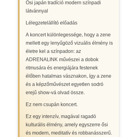
Ősi japán tradíció modern színpadi
látvánnyal
Lélegzetelállító előadás
A koncert különlegessége, hogy a zene
mellett egy lenyűgöző vizuális élmény is
életre kel a színpadon: az
ADRENALINK művészei a dobok
ritmusára és energiájára festenek
élőben hatalmas vásznakon, így a zene
és a képzőművészet egyetlen sodró
erejű show-vá olvad össze.
Ez nem csupán koncert.
Ez egy intenzív, magával ragadó
kulturális élmény, amely egyszerre ősi
és modern, meditatív és robbanásszerű.