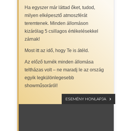
Ha egyszer már láttad őket, tudod,
milyen elképesztő atmoszférát
teremtenek. Minden állomáson
kizárólag 5 csillagos értékelésekkel
zárnak!
Most itt az idő, hogy Te is átéld.
Az előző turnék minden állomása
teltházas volt – ne maradj le az ország
egyik legkülönlegesebb
showműsoráról!
ESEMÉNY HONLAPJA