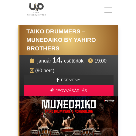
TAIKO DRUMMERS –
MUNEDAIKO BY YAHIRO
BROTHERS
14.
január
csütörtök
19:00
(90 perc)
ESEMÉNY
JEGYVÁSÁRLÁS