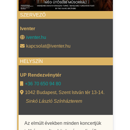
SZERVEZŐ
Iventer
iventer.hu
kapcsolat@iventer.hu
HELYSZÍN
UP Rendezvénytér
+36 70 650 94 80
1042 Budapest, Szent István tér 13-14.
Sinkó László Színházterem
Az elmúlt években minden koncertjük