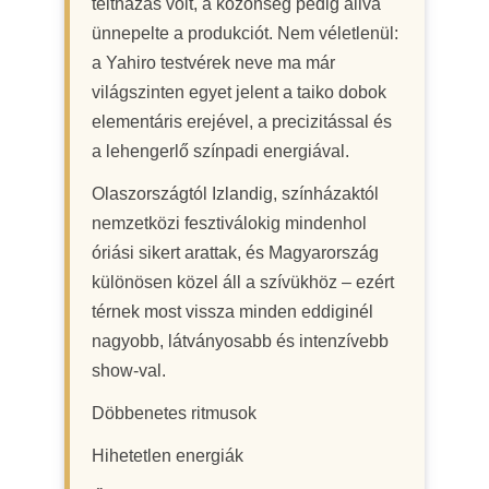
teltházas volt, a közönség pedig állva
ünnepelte a produkciót. Nem véletlenül:
a Yahiro testvérek neve ma már
világszinten egyet jelent a taiko dobok
elementáris erejével, a precizitással és
a lehengerlő színpadi energiával.
Olaszországtól Izlandig, színházaktól
nemzetközi fesztiválokig mindenhol
óriási sikert arattak, és Magyarország
különösen közel áll a szívükhöz – ezért
térnek most vissza minden eddiginél
nagyobb, látványosabb és intenzívebb
show-val.
Döbbenetes ritmusok
Hihetetlen energiák