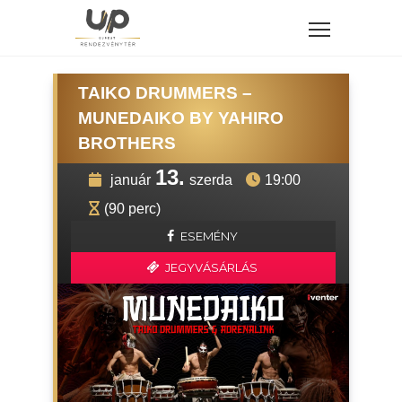
TAIKO DRUMMERS –
MUNEDAIKO BY YAHIRO
BROTHERS
13.
január
szerda
19:00
(90 perc)
ESEMÉNY
JEGYVÁSÁRLÁS