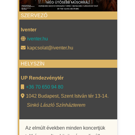
SZERVEZŐ
Iventer
iventer.hu
kapcsolat@iventer.hu
HELYSZÍN
UP Rendezvénytér
+36 70 650 94 80
1042 Budapest, Szent István tér 13-14.
Sinkó László Színházterem
Az elmúlt években minden koncertjük