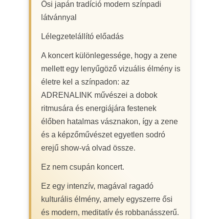
Ősi japán tradíció modern színpadi
látvánnyal
Lélegzetelállító előadás
A koncert különlegessége, hogy a zene
mellett egy lenyűgöző vizuális élmény is
életre kel a színpadon: az
ADRENALINK művészei a dobok
ritmusára és energiájára festenek
élőben hatalmas vásznakon, így a zene
és a képzőművészet egyetlen sodró
erejű show-vá olvad össze.
Ez nem csupán koncert.
Ez egy intenzív, magával ragadó
kulturális élmény, amely egyszerre ősi
és modern, meditatív és robbanásszerű.