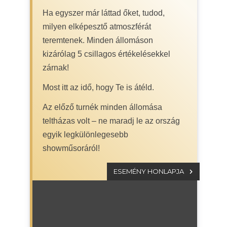
Ha egyszer már láttad őket, tudod,
milyen elképesztő atmoszférát
teremtenek. Minden állomáson
kizárólag 5 csillagos értékelésekkel
zárnak!
Most itt az idő, hogy Te is átéld.
Az előző turnék minden állomása
teltházas volt – ne maradj le az ország
egyik legkülönlegesebb
showműsoráról!
ESEMÉNY HONLAPJA