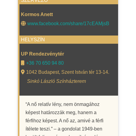
SZERVEZŐ
Kormos Anett
www.facebook.com/share/17cEAMjsB
HELYSZÍN
UP Rendezvénytér
+36 70 650 94 80
1042 Budapest, Szent István tér 13-14.
Sinkó László Színházterem
“A nő relatív lény, nem önmagához
képest határozzák meg, hanem a
férfihoz képest. A nő az, amivé a férfi
ítélete teszi.” – a gondolat 1949-ben