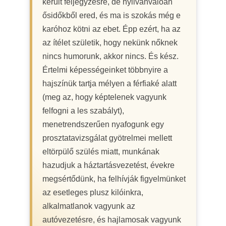
került feljegyzésre, de nyilvánvalóan
ősidőkből ered, és ma is szokás még e
karóhoz kötni az ebet. Épp ezért, ha az
az ítélet születik, hogy nekünk nőknek
nincs humorunk, akkor nincs. És kész.
Értelmi képességeinket többnyire a
hajszínük tartja mélyen a férfiaké alatt
(meg az, hogy képtelenek vagyunk
felfogni a les szabályt),
menetrendszerűen nyafogunk egy
prosztatavizsgálat gyötrelmei mellett
eltörpülő szülés miatt, munkának
hazudjuk a háztartásvezetést, évekre
megsértődünk, ha felhívják figyelmünket
az esetleges plusz kilóinkra,
alkalmatlanok vagyunk az
autóvezetésre, és hajlamosak vagyunk