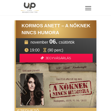
KORMOS ANETT – A NŐKNEK
NINCS HUMORA
06.
november
csütörtök
19:00
(90 perc)
JEGYVÁSÁRLÁS