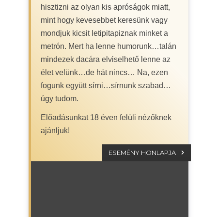
hisztizni az olyan kis apróságok miatt,
mint hogy kevesebbet keresünk vagy
mondjuk kicsit letipitapiznak minket a
metrón. Mert ha lenne humorunk…talán
mindezek dacára elviselhető lenne az
élet velünk…de hát nincs… Na, ezen
fogunk együtt sírni…sírnunk szabad…
úgy tudom.
Előadásunkat 18 éven felüli nézőknek
ajánljuk!
ESEMÉNY HONLAPJA