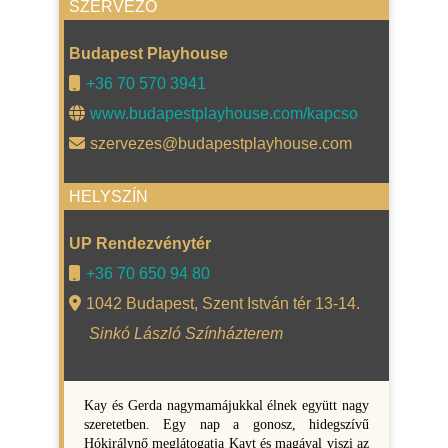
SZERVEZŐ
Budapest Playhouse
+36 70 570 3941
www.budapestplayhouse.com/kapcso
szervezes@budapestplayhouse.com
HELYSZÍN
UP Rendezvénytér
+36 70 650 94 80
1042 Budapest, Szent István tér 13-14.
Sinkó László Színházterem
Kay és Gerda nagymamájukkal élnek együtt nagy
szeretetben. Egy nap a gonosz, hidegszívű
Hókirálynő meglátogatja Kayt és magával viszi az