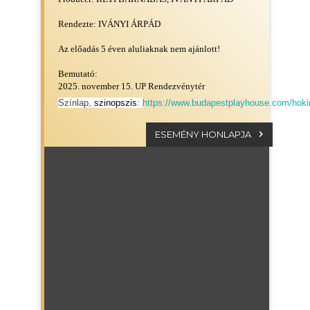
Rendezte: IVÁNYI ÁRPÁD
Az előadás 5 éven aluliaknak nem ajánlott!
Bemutató:
2025. november 15. UP Rendezvénytér
Színlap,
szinopszis
:
https://www.budapestplayhouse.com/hoki
ESEMÉNY HONLAPJA