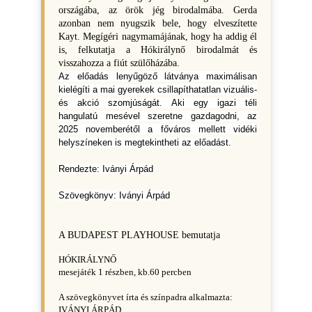
országába, az örök jég birodalmába. Gerda
azonban nem nyugszik bele, hogy elveszítette
Kayt. Megígéri nagymamájának, hogy ha addig él
is, felkutatja a Hókirálynő birodalmát és
visszahozza a fiút szülőházába.
Az előadás lenyűgöző látványa maximálisan
kielégíti a mai gyerekek csillapíthatatlan vizuális-
és akció szomjúságát. Aki egy igazi téli
hangulatú mesével szeretne gazdagodni, az
2025 novemberétől a főváros mellett vidéki
helyszíneken is megtekintheti az előadást.
Rendezte: Iványi Árpád
Szövegkönyv: Iványi Árpád
A BUDAPEST PLAYHOUSE bemutatja
HÓKIRÁLYNŐ
mesejáték 1 részben, kb.60 percben
A szövegkönyvet írta és színpadra alkalmazta:
IVÁNYI ÁRPÁD