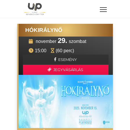
HÓKIRÁLYNŐ
29.
november
szombat
15:00
(60 perc)
ESEMÉNY
JEGYVÁSÁRLÁS