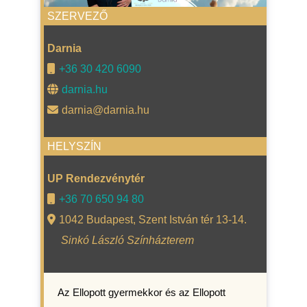
SZERVEZŐ
Darnia
+36 30 420 6090
darnia.hu
darnia@darnia.hu
HELYSZÍN
UP Rendezvénytér
+36 70 650 94 80
1042 Budapest, Szent István tér 13-14.
Sinkó László Színházterem
Az Ellopott gyermekkor és az Ellopott