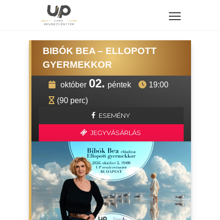
BIBÓK BEA – ELLOPOTT
GYERMEKKOR
02.
október
péntek
19:00
(90 perc)
ESEMÉNY
JEGYVÁSÁRLÁS