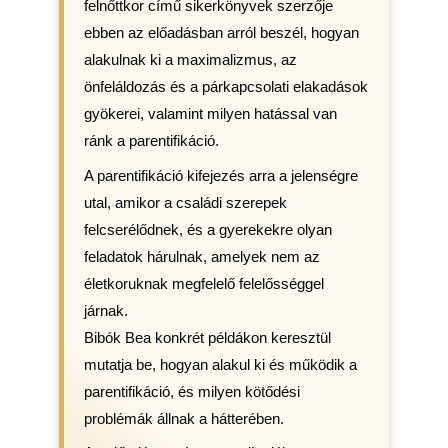
felnőttkor című sikerkönyvek szerzője
ebben az előadásban arról beszél, hogyan
alakulnak ki a maximalizmus, az
önfeláldozás és a párkapcsolati elakadások
gyökerei, valamint milyen hatással van
ránk a parentifikáció.
A parentifikáció kifejezés arra a jelenségre
utal, amikor a családi szerepek
felcserélődnek, és a gyerekekre olyan
feladatok hárulnak, amelyek nem az
életkoruknak megfelelő felelősséggel
járnak.
Bibók Bea konkrét példákon keresztül
mutatja be, hogyan alakul ki és működik a
parentifikáció, és milyen kötődési
problémák állnak a hátterében.