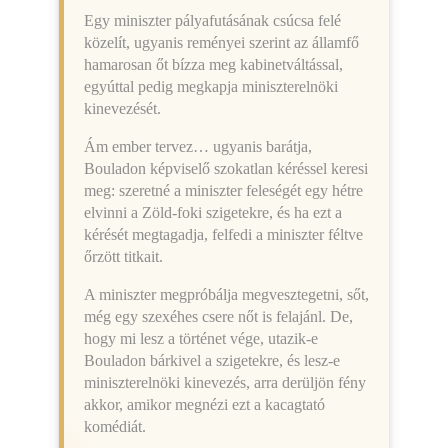
Egy miniszter pályafutásának csúcsa felé
közelít, ugyanis reményei szerint az államfő
hamarosan őt bízza meg kabinetváltással,
egyúttal pedig megkapja miniszterelnöki
kinevezését.
Ám ember tervez… ugyanis barátja,
Bouladon képviselő szokatlan kéréssel keresi
meg: szeretné a miniszter feleségét egy hétre
elvinni a Zöld-foki szigetekre, és ha ezt a
kérését megtagadja, felfedi a miniszter féltve
őrzött titkait.
A miniszter megpróbálja megvesztegetni, sőt,
még egy szexéhes csere nőt is felajánl. De,
hogy mi lesz a történet vége, utazik-e
Bouladon bárkivel a szigetekre, és lesz-e
miniszterelnöki kinevezés, arra derüljön fény
akkor, amikor megnézi ezt a kacagtató
komédiát.