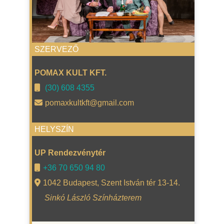
SZERVEZŐ
POMAX KULT KFT.
(30) 608 4355
pomaxkultkft@gmail.com
HELYSZÍN
UP Rendezvénytér
+36 70 650 94 80
1042 Budapest, Szent István tér 13-14.
Sinkó László Színházterem