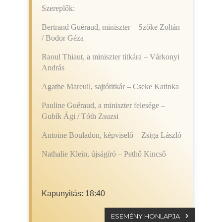
Szereplők:
Bertrand Guéraud, miniszter – Szőke Zoltán
/ Bodor Géza
Raoul Thiaut, a miniszter titkára – Várkonyi
András
Agathe Mareuil, sajtótitkár – Cseke Katinka
Pauline Guéraud, a miniszter felesége –
Gubík Ági / Tóth Zsuzsi
Antoine Bouladon, képviselő – Zsiga László
Nathalie Klein, újságíró – Pethő Kincső
Kapunyitás: 18:40
ESEMÉNY HONLAPJA