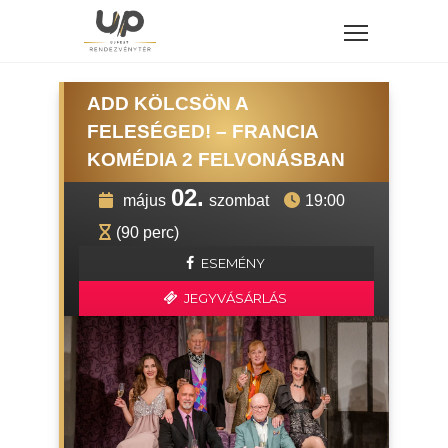
ADD KÖLCSÖN A
FELESÉGED! – FRANCIA
KOMÉDIA 2 FELVONÁSBAN
02.
május
szombat
19:00
(90 perc)
ESEMÉNY
JEGYVÁSÁRLÁS