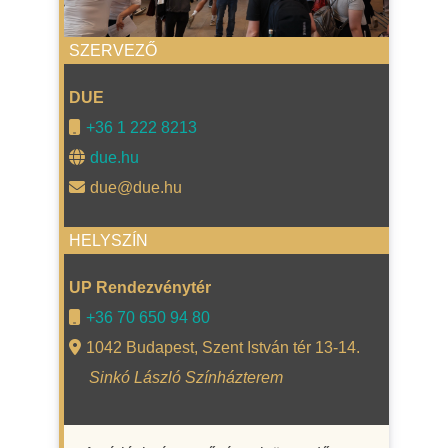
SZERVEZŐ
DUE
+36 1 222 8213
due.hu
due@due.hu
HELYSZÍN
UP Rendezvénytér
+36 70 650 94 80
1042 Budapest, Szent István tér 13-14.
Sinkó László Színházterem