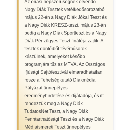
Az óriási népszerűségnek örvendő
Nagy Diák Tesztek vetélkedősorozatból
május 22-én a Nagy Diák Jókai Teszt és
a Nagy Diák KRESZ-teszt, május 23-án
pedig a Nagy Diák Sportteszt és a Nagy
Diák Pénzügyes Teszt fináléja zajlik. A
tesztek döntőiből tévéműsorok
készülnek, amelyeket később
programjára tűz az MTVA. Az Országos
Ifjúsági Sajtófesztivál elmaradhatatlan
része a Tehetségkutató Diákmédia
Pályázat ünnepélyes
eredményhirdetése és díjátadója, és itt
rendezzük meg a Nagy Diák
TudatosNet Teszt, a Nagy Diák
Fenntarthatósági Teszt és a Nagy Diák
Médiaismereti Teszt ünnepélyes