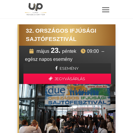
32. ORSZÁGOS IFJÚSÁGI
SAJTÓFESZTIVÁL
23.
május
péntek
09:00
–
egész napos esemény
ESEMÉNY
JEGYVÁSÁRLÁS