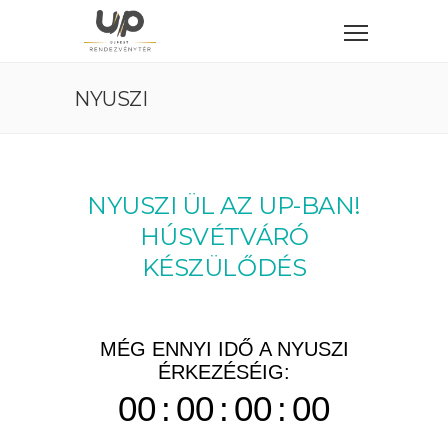
NYUSZI
NYUSZI ÜL AZ UP-BAN!
HÚSVÉTVÁRÓ
KÉSZÜLŐDÉS
MÉG ENNYI IDŐ A NYUSZI
ÉRKEZÉSÉIG:
00
:
00
:
00
:
00
NAP
ÓRA
PERC
MP