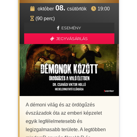
08.
október
csütörtök
19:00
(90 perc)
ESEMÉNY
JEGYVÁSÁRLÁS
A démoni világ és az ördögűzés
évszázadok óta az emberi képzelet
egyik legfélelmetesebb és
legizgalmasabb területe. A legtöbben