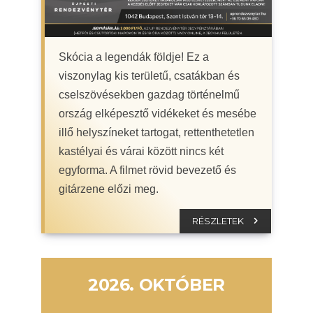
Skócia a legendák földje! Ez a
viszonylag kis területű, csatákban és
cselszövésekben gazdag történelmű
ország elképesztő vidékeket és mesébe
illő helyszíneket tartogat, rettenthetetlen
kastélyai és várai között nincs két
egyforma. A filmet rövid bevezető és
gitárzene előzi meg.
RÉSZLETEK
2026. OKTÓBER