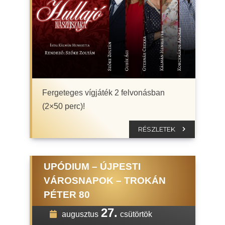
Fergeteges vígjáték 2 felvonásban
(2×50 perc)!
RÉSZLETEK
UPÓDIUM – ÚJPESTI
VÁROSNAPOK – TROKÁN
PÉTER 80
27.
augusztus
csütörtök