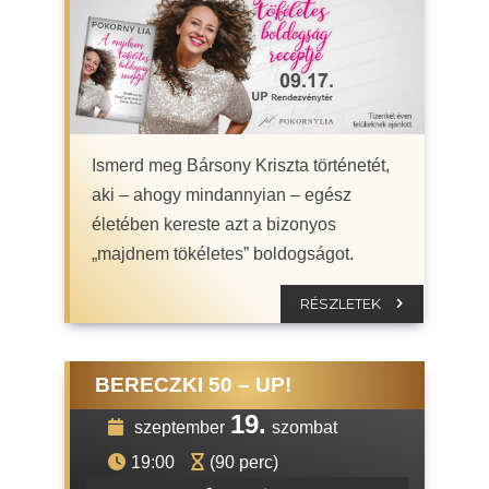
Ismerd meg Bársony Kriszta történetét,
aki – ahogy mindannyian – egész
életében kereste azt a bizonyos
„majdnem tökéletes” boldogságot.
RÉSZLETEK
BERECZKI 50 – UP!
19.
szeptember
szombat
19:00
(90 perc)