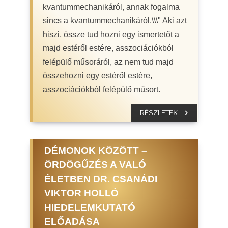
kvantummechanikáról, annak fogalma
sincs a kvantummechanikáról.\\\" Aki azt
hiszi, össze tud hozni egy ismertetőt a
majd estéről estére, asszociációkból
felépülő műsoráról, az nem tud majd
összehozni egy estéről estére,
asszociációkból felépülő műsort.
RÉSZLETEK
DÉMONOK KÖZÖTT –
ÖRDÖGŰZÉS A VALÓ
ÉLETBEN DR. CSANÁDI
VIKTOR HOLLÓ
HIEDELEMKUTATÓ
ELŐADÁSA