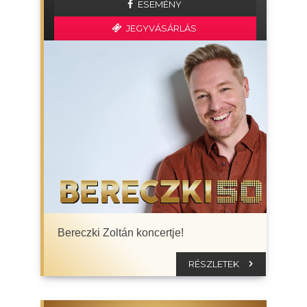
ESEMÉNY
JEGYVÁSÁRLÁS
Bereczki Zoltán koncertje!
RÉSZLETEK