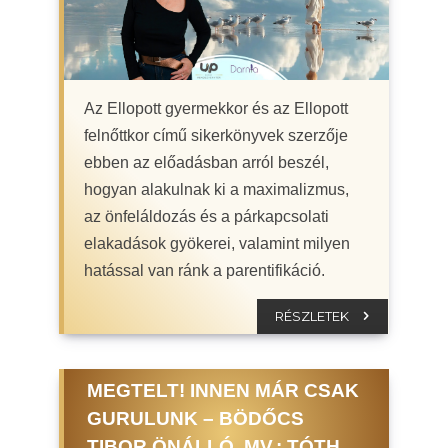
Az Ellopott gyermekkor és az Ellopott
felnőttkor című sikerkönyvek szerzője
ebben az előadásban arról beszél,
hogyan alakulnak ki a maximalizmus,
az önfeláldozás és a párkapcsolati
elakadások gyökerei, valamint milyen
hatással van ránk a parentifikáció.
RÉSZLETEK
MEGTELT! INNEN MÁR CSAK
GURULUNK – BÖDŐCS
TIBOR ÖNÁLLÓ, MV.: TÓTH