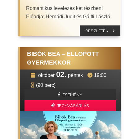
Romantikus levelezés két részben!
Előadja: Hernádi Judit és Gálffi László
RÉSZLETEK
BIBÓK BEA – ELLOPOTT
GYERMEKKOR
02.
október
péntek
19:00
(90 perc)
ESEMÉNY
JEGYVÁSÁRLÁS