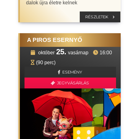
dalok újra életre kelnek
RÉSZLETEK
A PIROS ESERNYŐ
25.
október
vasárnap
16:00
(90 perc)
ESEMÉNY
JEGYVÁSÁRLÁS