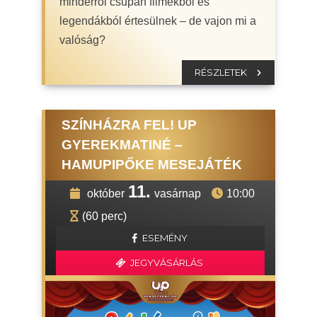
minderről csupán filmekből és
legendákból értesülnek – de vajon mi a
valóság?
RÉSZLETEK
SZÍNHÁZRA FEL! UP
GYEREKMATINÉ –
HAMUPIPŐKE MESEJÁTÉK
11.
október
vasárnap
10:00
(60 perc)
ESEMÉNY
JEGYVÁSÁRLÁS