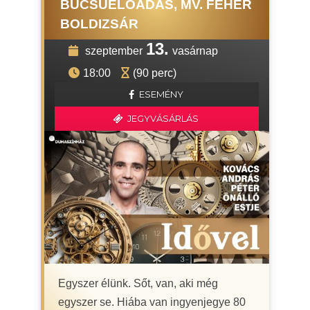
BÚCSÚELŐADÁS, MV. FEHÉR
BOLDIZSÁR
13.
szeptember
vasárnap
18:00
(90 perc)
ESEMÉNY
JEGYVÁSÁRLÁS
Egyszer élünk. Sőt, van, aki még
egyszer se. Hiába van ingyenjegye 80