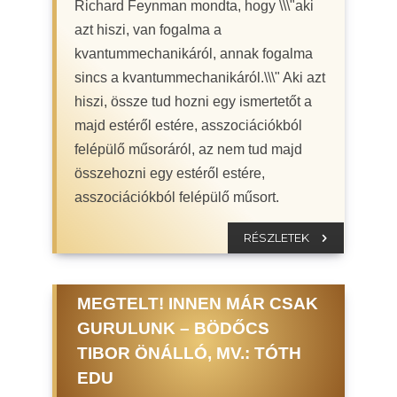
Richard Feynman mondta, hogy \\\"aki
azt hiszi, van fogalma a
kvantummechanikáról, annak fogalma
sincs a kvantummechanikáról.\\\" Aki azt
hiszi, össze tud hozni egy ismertetőt a
majd estéről estére, asszociációkból
felépülő műsoráról, az nem tud majd
összehozni egy estéről estére,
asszociációkból felépülő műsort.
RÉSZLETEK
MEGTELT! INNEN MÁR CSAK
GURULUNK – BÖDŐCS
TIBOR ÖNÁLLÓ, MV.: TÓTH
EDU