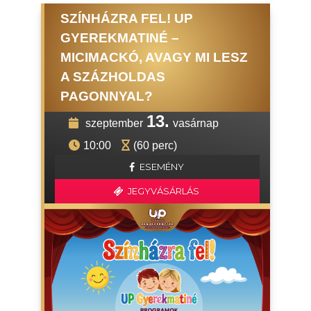
SZÍNHÁZRA FEL! UP
GYEREKMATINÉ –
MICIMACKÓ, AVAGY MI LESZ
A SZÁZHOLDAS
PAGONNYAL?
13.
szeptember
vasárnap
10:00
(60 perc)
ESEMÉNY
JEGYVÁSÁRLÁS