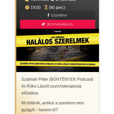
19:00
(90 perc)
ESEMÉNY
JEGYVÁSÁRLÁS
Szatmári Péter (BŰNTÉNYEK Podcast)
és Róka László pszichoterapeuta
előadása
Mi történik, amikor a szerelem nem
gyógyít – hanem öl?