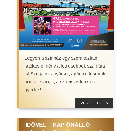
Legyen a színház egy szórakoztató,
játékos élmény a legkisebbek számára
is! Szóljatok anyának, apának, tesónak,
unokatesónak, a szomszédnak és
gyertek!
RÉSZLETEK
IDŐVEL – KAP ÖNÁLLÓ –