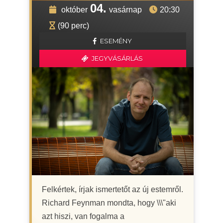
04.
október
vasárnap
20:30
(90 perc)
ESEMÉNY
JEGYVÁSÁRLÁS
Felkértek, írjak ismertetőt az új estemről.
Richard Feynman mondta, hogy \\\"aki
azt hiszi, van fogalma a