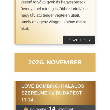
vezető folyóvölgyek és hegyszorosok
örvényeinél mindig is többre tartották a
nagy távlatú tenger végtelen útjait,
amely az egész világgal kötötte össze
őket.
RÉSZLETEK
2026. NOVEMBER
LOVE BOMBING: HALÁLOS
SZERELMEK // BUDAPEST
11.14.
14.
november
szombat