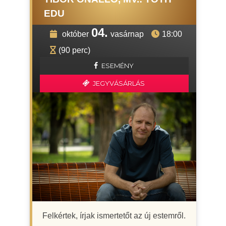
EDU
04.
október
vasárnap
18:00
(90 perc)
ESEMÉNY
JEGYVÁSÁRLÁS
Felkértek, írjak ismertetőt az új estemről.