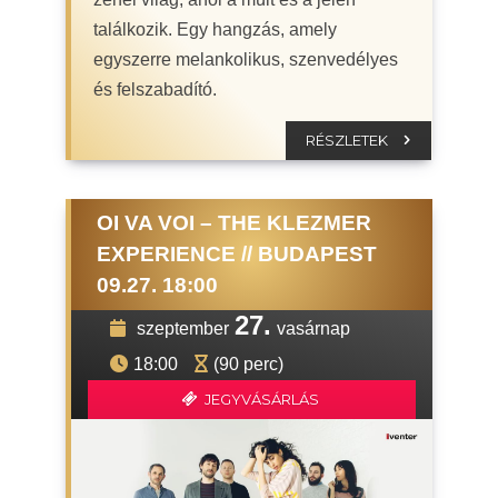
találkozik. Egy hangzás, amely
egyszerre melankolikus, szenvedélyes
és felszabadító.
RÉSZLETEK
OI VA VOI – THE KLEZMER
EXPERIENCE // BUDAPEST
09.27. 18:00
27.
szeptember
vasárnap
18:00
(90 perc)
JEGYVÁSÁRLÁS