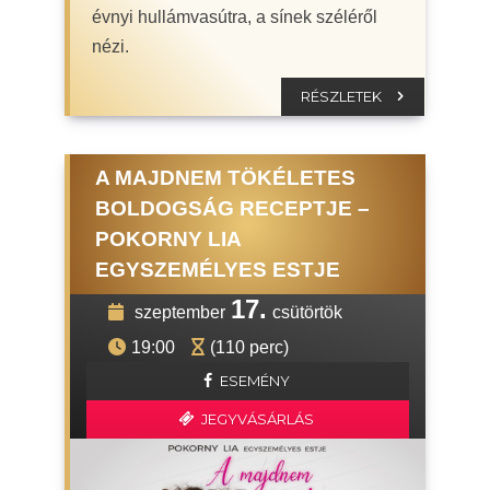
évnyi hullámvasútra, a sínek széléről
nézi.
RÉSZLETEK
A MAJDNEM TÖKÉLETES
BOLDOGSÁG RECEPTJE –
POKORNY LIA
EGYSZEMÉLYES ESTJE
17.
szeptember
csütörtök
19:00
(110 perc)
ESEMÉNY
JEGYVÁSÁRLÁS