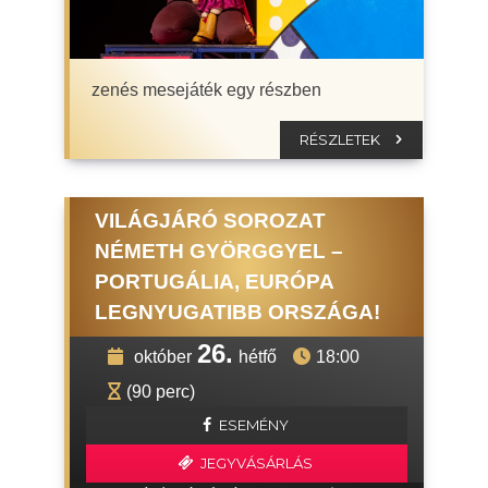
zenés mesejáték egy részben
RÉSZLETEK
VILÁGJÁRÓ SOROZAT
NÉMETH GYÖRGGYEL –
PORTUGÁLIA, EURÓPA
LEGNYUGATIBB ORSZÁGA!
26.
október
hétfő
18:00
(90 perc)
ESEMÉNY
JEGYVÁSÁRLÁS