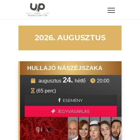
2026. AUGUSZTUS
HULLAJÓ NÁSZÉJSZAKA
24.
augusztus
hétfő
20:00
(65 perc)
ESEMÉNY
JEGYVÁSÁRLÁS