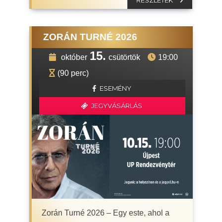
RÉSZLETEK
ZORÁN TURNÉ 2026
15.
október
csütörtök
19:00
(90 perc)
ESEMÉNY
JEGYVÁSÁRLÁS
Zorán Turné 2026 – Egy este, ahol a