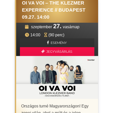
OI VA VOI – THE KLEZMER
EXPERIENCE // BUDAPEST
09.27. 14:00
27.
szeptember
vasárnap
14:00
(90 perc)
ESEMÉNY
JEGYVÁSÁRLÁS
Országos turné Magyarországon! Egy
zenei világ, ahol a múlt és a jelen