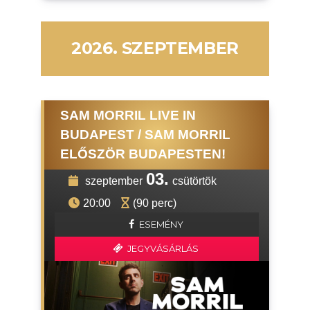
2026. SZEPTEMBER
SAM MORRIL LIVE IN
BUDAPEST / SAM MORRIL
ELŐSZÖR BUDAPESTEN!
03.
szeptember
csütörtök
20:00
(90 perc)
ESEMÉNY
JEGYVÁSÁRLÁS