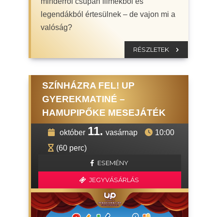
minderről csupán filmekből és
legendákból értesülnek – de vajon mi a
valóság?
RÉSZLETEK
SZÍNHÁZRA FEL! UP
GYEREKMATINÉ –
HAMUPIPŐKE MESEJÁTÉK
11.
október
vasárnap
10:00
(60 perc)
ESEMÉNY
JEGYVÁSÁRLÁS