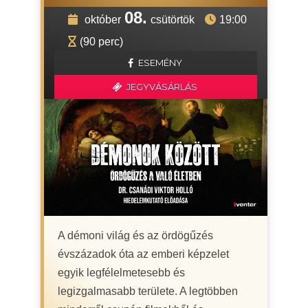
08.
október
csütörtök
19:00
(90 perc)
ESEMÉNY
JEGYVÁSÁRLÁS
A démoni világ és az ördögűzés
évszázadok óta az emberi képzelet
egyik legfélelmetesebb és
legizgalmasabb területe. A legtöbben