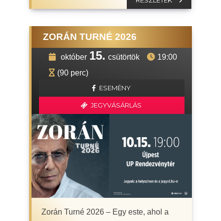
RÉSZLETEK
ZORÁN TURNÉ 2026
15.
október
csütörtök
19:00
(90 perc)
ESEMÉNY
JEGYVÁSÁRLÁS
Zorán Turné 2026 – Egy este, ahol a