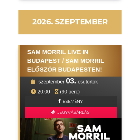
2026. SZEPTEMBER
SAM MORRIL LIVE IN
BUDAPEST / SAM MORRIL
ELŐSZÖR BUDAPESTEN!
03.
szeptember
csütörtök
20:00
(90 perc)
ESEMÉNY
JEGYVÁSÁRLÁS