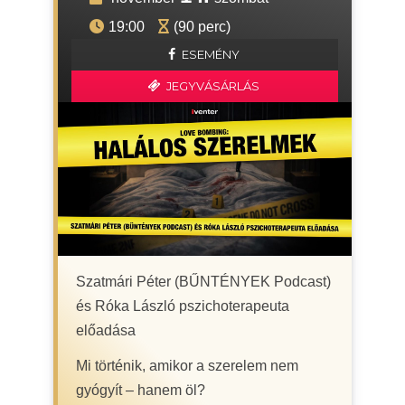
19:00
(90 perc)
ESEMÉNY
JEGYVÁSÁRLÁS
Szatmári Péter (BŰNTÉNYEK Podcast)
és Róka László pszichoterapeuta
előadása
Mi történik, amikor a szerelem nem
gyógyít – hanem öl?