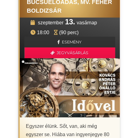
BÚCSÚELŐADÁS, MV. FEHÉR
BOLDIZSÁR
13.
szeptember
vasárnap
18:00
(90 perc)
ESEMÉNY
JEGYVÁSÁRLÁS
Egyszer élünk. Sőt, van, aki még
egyszer se. Hiába van ingyenjegye 80