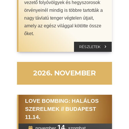
vezető folyóvölgyek és hegyszorosok
örvényeinél mindig is többre tartották a
nagy távlatú tenger végtelen útjait,
amely az egész világgal kötötte össze
őket.
RÉSZLETEK
2026. NOVEMBER
LOVE BOMBING: HALÁLOS
SZERELMEK // BUDAPEST
11.14.
14.
november
szombat