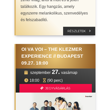
találkozik. Egy hangzás, amely
egyszerre melankolikus, szenvedélyes
és felszabadító.
RÉSZLETEK
OI VA VOI – THE KLEZMER
EXPERIENCE // BUDAPEST
09.27. 18:00
27.
szeptember
vasárnap
18:00
(90 perc)
JEGYVÁSÁRLÁS