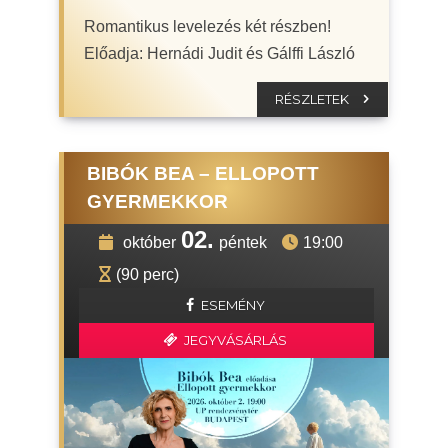
Romantikus levelezés két részben!
Előadja: Hernádi Judit és Gálffi László
RÉSZLETEK
BIBÓK BEA – ELLOPOTT
GYERMEKKOR
02.
október
péntek
19:00
(90 perc)
ESEMÉNY
JEGYVÁSÁRLÁS