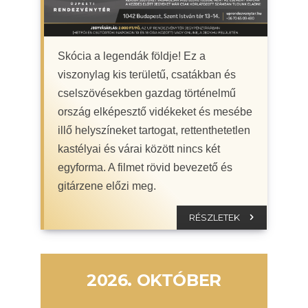
Skócia a legendák földje! Ez a
viszonylag kis területű, csatákban és
cselszövésekben gazdag történelmű
ország elképesztő vidékeket és mesébe
illő helyszíneket tartogat, rettenthetetlen
kastélyai és várai között nincs két
egyforma. A filmet rövid bevezető és
gitárzene előzi meg.
RÉSZLETEK
2026. OKTÓBER