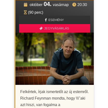
04.
október
vasárnap
20:30
(90 perc)
ESEMÉNY
JEGYVÁSÁRLÁS
Felkértek, írjak ismertetőt az új estemről.
Richard Feynman mondta, hogy \\\"aki
azt hiszi, van fogalma a