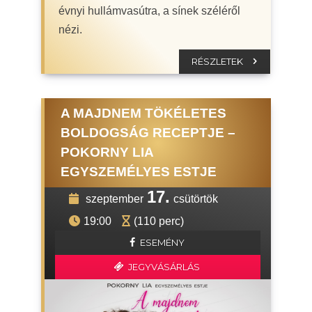
évnyi hullámvasútra, a sínek széléről
nézi.
RÉSZLETEK
A MAJDNEM TÖKÉLETES
BOLDOGSÁG RECEPTJE –
POKORNY LIA
EGYSZEMÉLYES ESTJE
17.
szeptember
csütörtök
19:00
(110 perc)
ESEMÉNY
JEGYVÁSÁRLÁS