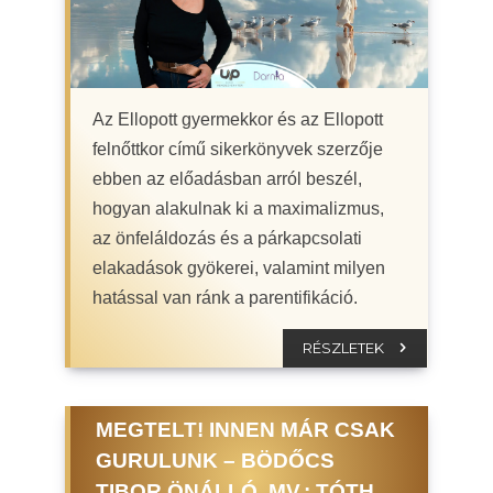
Az Ellopott gyermekkor és az Ellopott
felnőttkor című sikerkönyvek szerzője
ebben az előadásban arról beszél,
hogyan alakulnak ki a maximalizmus,
az önfeláldozás és a párkapcsolati
elakadások gyökerei, valamint milyen
hatással van ránk a parentifikáció.
RÉSZLETEK
MEGTELT! INNEN MÁR CSAK
GURULUNK – BÖDŐCS
TIBOR ÖNÁLLÓ, MV.: TÓTH