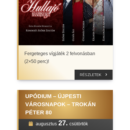
Fergeteges vígjáték 2 felvonásban
(2×50 perc)!
RÉSZLETEK
UPÓDIUM – ÚJPESTI
VÁROSNAPOK – TROKÁN
PÉTER 80
27.
augusztus
csütörtök