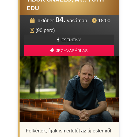
EDU
04.
október
vasárnap
18:00
(90 perc)
ESEMÉNY
JEGYVÁSÁRLÁS
Felkértek, írjak ismertetőt az új estemről.