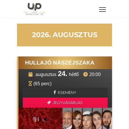
2026. AUGUSZTUS
HULLAJÓ NÁSZÉJSZAKA
24.
augusztus
hétfő
20:00
(65 perc)
ESEMÉNY
JEGYVÁSÁRLÁS