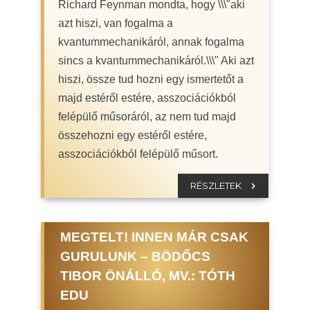
Richard Feynman mondta, hogy \\\"aki
azt hiszi, van fogalma a
kvantummechanikáról, annak fogalma
sincs a kvantummechanikáról.\\\" Aki azt
hiszi, össze tud hozni egy ismertetőt a
majd estéről estére, asszociációkból
felépülő műsoráról, az nem tud majd
összehozni egy estéről estére,
asszociációkból felépülő műsort.
RÉSZLETEK
MEGTELT! INNEN MÁR CSAK
GURULUNK – BÖDŐCS
TIBOR ÖNÁLLÓ, MV.: TÓTH
EDU