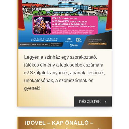
Legyen a színház egy szórakoztató,
játékos élmény a legkisebbek számára
is! Szóljatok anyának, apának, tesónak,
unokatesónak, a szomszédnak és
gyertek!
RÉSZLETEK
IDŐVEL – KAP ÖNÁLLÓ –