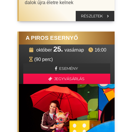
dalok újra életre kelnek
RÉSZLETEK
A PIROS ESERNYŐ
25.
október
vasárnap
16:00
(90 perc)
ESEMÉNY
JEGYVÁSÁRLÁS