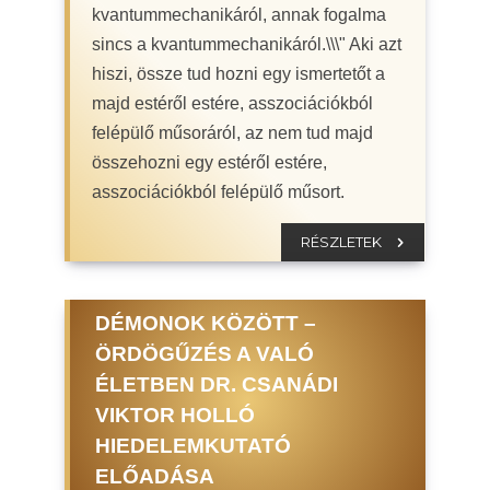
kvantummechanikáról, annak fogalma
sincs a kvantummechanikáról.\\\" Aki azt
hiszi, össze tud hozni egy ismertetőt a
majd estéről estére, asszociációkból
felépülő műsoráról, az nem tud majd
összehozni egy estéről estére,
asszociációkból felépülő műsort.
RÉSZLETEK
DÉMONOK KÖZÖTT –
ÖRDÖGŰZÉS A VALÓ
ÉLETBEN DR. CSANÁDI
VIKTOR HOLLÓ
HIEDELEMKUTATÓ
ELŐADÁSA