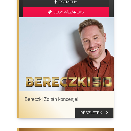
ESEMÉNY
JEGYVÁSÁRLÁS
Bereczki Zoltán koncertje!
RÉSZLETEK