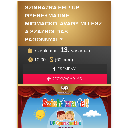
SZÍNHÁZRA FEL! UP
GYEREKMATINÉ –
MICIMACKÓ, AVAGY MI LESZ
A SZÁZHOLDAS
PAGONNYAL?
13.
szeptember
vasárnap
10:00
(60 perc)
ESEMÉNY
JEGYVÁSÁRLÁS