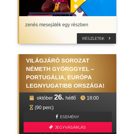
zenés mesejáték egy részben
RÉSZLETEK
VILÁGJÁRÓ SOROZAT
NÉMETH GYÖRGGYEL –
PORTUGÁLIA, EURÓPA
LEGNYUGATIBB ORSZÁGA!
26.
október
hétfő
18:00
(90 perc)
ESEMÉNY
JEGYVÁSÁRLÁS