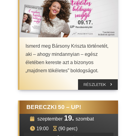
Ismerd meg Bársony Kriszta történetét,
aki – ahogy mindannyian – egész
életében kereste azt a bizonyos
„majdnem tökéletes” boldogságot.
RÉSZLETEK
BERECZKI 50 – UP!
19.
szeptember
szombat
19:00
(90 perc)