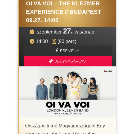
OI VA VOI – THE KLEZMER
EXPERIENCE // BUDAPEST
09.27. 14:00
27.
szeptember
vasárnap
14:00
(90 perc)
ESEMÉNY
JEGYVÁSÁRLÁS
Országos turné Magyarországon! Egy
zenei világ, ahol a múlt és a jelen