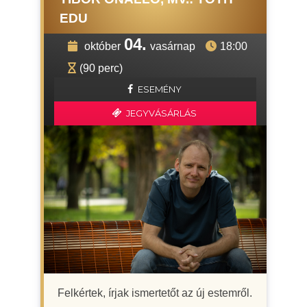
EDU
04.
október
vasárnap
18:00
(90 perc)
ESEMÉNY
JEGYVÁSÁRLÁS
Felkértek, írjak ismertetőt az új estemről.