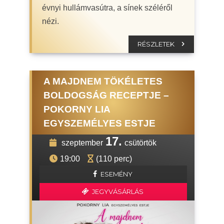
évnyi hullámvasútra, a sínek széléről
nézi.
RÉSZLETEK
A MAJDNEM TÖKÉLETES
BOLDOGSÁG RECEPTJE –
POKORNY LIA
EGYSZEMÉLYES ESTJE
17.
szeptember
csütörtök
19:00
(110 perc)
ESEMÉNY
JEGYVÁSÁRLÁS