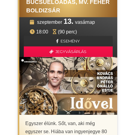
BÚCSÚELŐADÁS, MV. FEHÉR
BOLDIZSÁR
13.
szeptember
vasárnap
18:00
(90 perc)
ESEMÉNY
JEGYVÁSÁRLÁS
Egyszer élünk. Sőt, van, aki még
egyszer se. Hiába van ingyenjegye 80