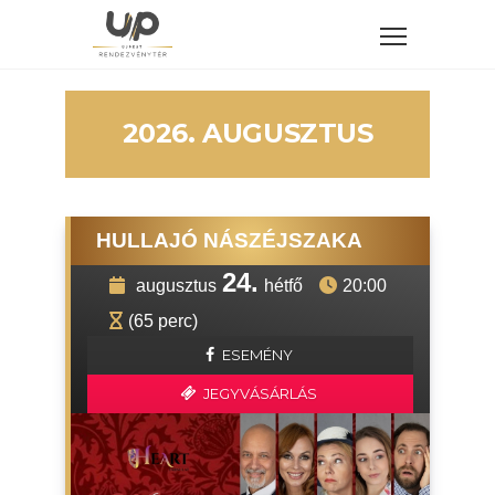
2026. AUGUSZTUS
HULLAJÓ NÁSZÉJSZAKA
24.
augusztus
hétfő
20:00
(65 perc)
ESEMÉNY
JEGYVÁSÁRLÁS