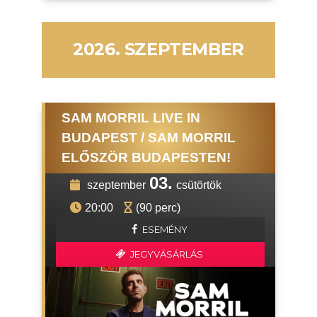
2026. SZEPTEMBER
SAM MORRIL LIVE IN
BUDAPEST / SAM MORRIL
ELŐSZÖR BUDAPESTEN!
03.
szeptember
csütörtök
20:00
(90 perc)
ESEMÉNY
JEGYVÁSÁRLÁS