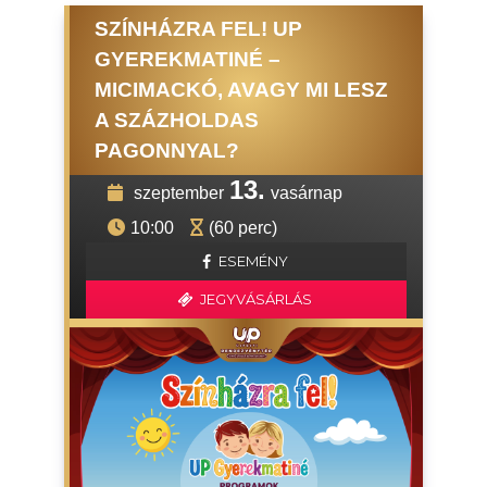
SZÍNHÁZRA FEL! UP
GYEREKMATINÉ –
MICIMACKÓ, AVAGY MI LESZ
A SZÁZHOLDAS
PAGONNYAL?
13.
szeptember
vasárnap
10:00
(60 perc)
ESEMÉNY
JEGYVÁSÁRLÁS