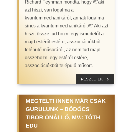
Richard Feynman mondta, hogy \\\"aki
azt hiszi, van fogalma a
kvantummechanikáról, annak fogalma
sincs a kvantummechanikáról.\\\" Aki azt
hiszi, össze tud hozni egy ismertetőt a
majd estéről estére, asszociációkból
felépülő műsoráról, az nem tud majd
összehozni egy estéről estére,
asszociációkból felépülő műsort.
RÉSZLETEK
MEGTELT! INNEN MÁR CSAK
GURULUNK – BÖDŐCS
TIBOR ÖNÁLLÓ, MV.: TÓTH
EDU