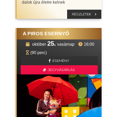
dalok újra életre kelnek
RÉSZLETEK
A PIROS ESERNYŐ
25.
október
vasárnap
16:00
(90 perc)
ESEMÉNY
JEGYVÁSÁRLÁS