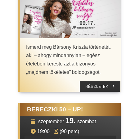
Ismerd meg Bársony Kriszta történetét,
aki – ahogy mindannyian – egész
életében kereste azt a bizonyos
„majdnem tökéletes” boldogságot.
RÉSZLETEK
BERECZKI 50 – UP!
19.
szeptember
szombat
19:00
(90 perc)