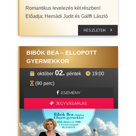
Romantikus levelezés két részben!
Előadja: Hernádi Judit és Gálffi László
RÉSZLETEK
BIBÓK BEA – ELLOPOTT
GYERMEKKOR
02.
október
péntek
19:00
(90 perc)
ESEMÉNY
JEGYVÁSÁRLÁS