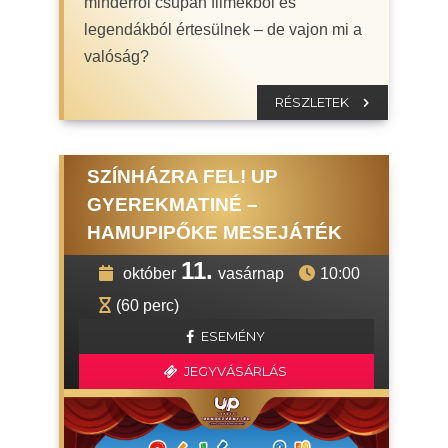
minderről csupán filmekből és
legendákból értesülnek – de vajon mi a
valóság?
RÉSZLETEK
SZÍNHÁZRA FEL! UP
GYEREKMATINÉ –
HAMUPIPŐKE MESEJÁTÉK
11.
október
vasárnap
10:00
(60 perc)
ESEMÉNY
JEGYVÁSÁRLÁS