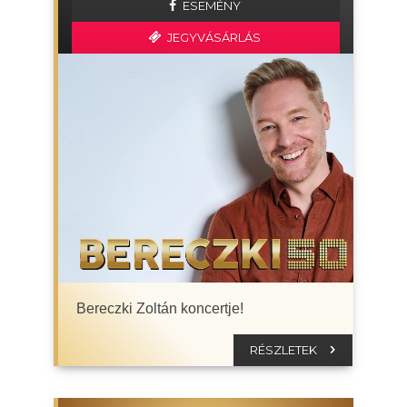
ESEMÉNY
JEGYVÁSÁRLÁS
Bereczki Zoltán koncertje!
RÉSZLETEK