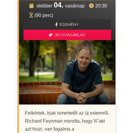
04.
október
vasárnap
20:30
(90 perc)
ESEMÉNY
JEGYVÁSÁRLÁS
Felkértek, írjak ismertetőt az új estemről.
Richard Feynman mondta, hogy \\\"aki
azt hiszi, van fogalma a