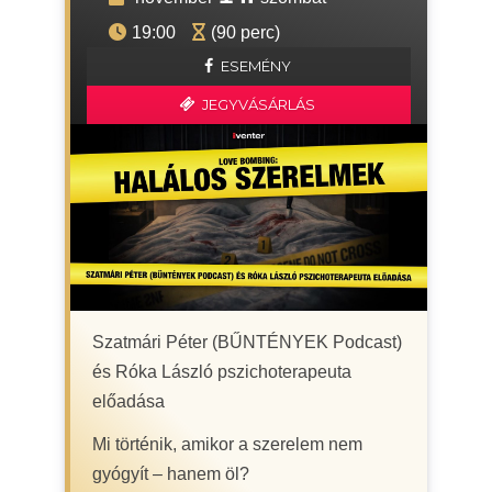
19:00
(90 perc)
ESEMÉNY
JEGYVÁSÁRLÁS
Szatmári Péter (BŰNTÉNYEK Podcast)
és Róka László pszichoterapeuta
előadása
Mi történik, amikor a szerelem nem
gyógyít – hanem öl?