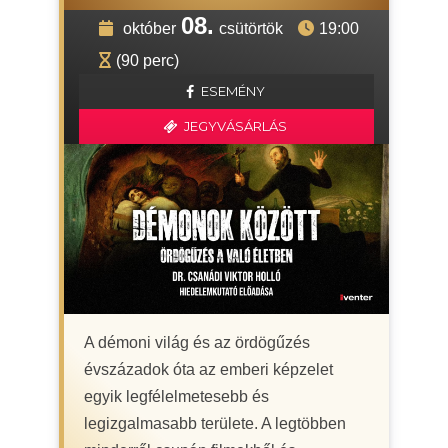
08.
október
csütörtök
19:00
(90 perc)
ESEMÉNY
JEGYVÁSÁRLÁS
A démoni világ és az ördögűzés
évszázadok óta az emberi képzelet
egyik legfélelmetesebb és
legizgalmasabb területe. A legtöbben