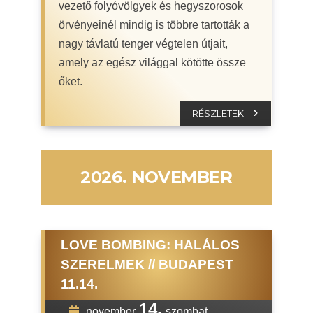
vezető folyóvölgyek és hegyszorosok
örvényeinél mindig is többre tartották a
nagy távlatú tenger végtelen útjait,
amely az egész világgal kötötte össze
őket.
RÉSZLETEK
2026. NOVEMBER
LOVE BOMBING: HALÁLOS
SZERELMEK // BUDAPEST
11.14.
14.
november
szombat