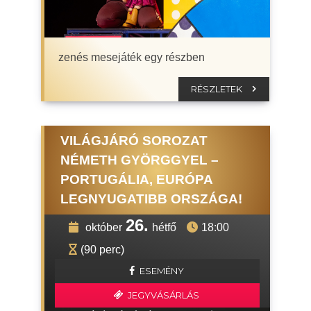
zenés mesejáték egy részben
RÉSZLETEK
VILÁGJÁRÓ SOROZAT
NÉMETH GYÖRGGYEL –
PORTUGÁLIA, EURÓPA
LEGNYUGATIBB ORSZÁGA!
26.
október
hétfő
18:00
(90 perc)
ESEMÉNY
JEGYVÁSÁRLÁS