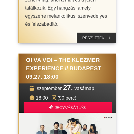
találkozik. Egy hangzás, amely
egyszerre melankolikus, szenvedélyes
és felszabadító.
RÉSZLETEK
OI VA VOI – THE KLEZMER
EXPERIENCE // BUDAPEST
09.27. 18:00
27.
szeptember
vasárnap
18:00
(90 perc)
JEGYVÁSÁRLÁS