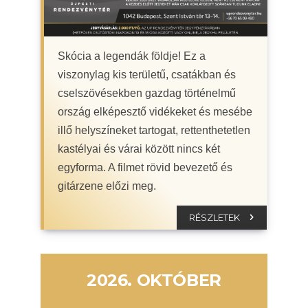
Skócia a legendák földje! Ez a
viszonylag kis területű, csatákban és
cselszövésekben gazdag történelmű
ország elképesztő vidékeket és mesébe
illő helyszíneket tartogat, rettenthetetlen
kastélyai és várai között nincs két
egyforma. A filmet rövid bevezető és
gitárzene előzi meg.
RÉSZLETEK
2026. OKTÓBER