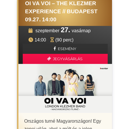
OI VA VOI – THE KLEZMER
EXPERIENCE // BUDAPEST
09.27. 14:00
27.
szeptember
vasárnap
14:00
(90 perc)
ESEMÉNY
JEGYVÁSÁRLÁS
Országos turné Magyarországon! Egy
zenei világ, ahol a múlt és a jelen