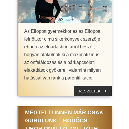
Az Ellopott gyermekkor és az Ellopott
felnőttkor című sikerkönyvek szerzője
ebben az előadásban arról beszél,
hogyan alakulnak ki a maximalizmus,
az önfeláldozás és a párkapcsolati
elakadások gyökerei, valamint milyen
hatással van ránk a parentifikáció.
RÉSZLETEK
MEGTELT! INNEN MÁR CSAK
GURULUNK – BÖDŐCS
TIBOR ÖNÁLLÓ, MV.: TÓTH