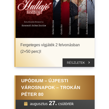
Fergeteges vígjáték 2 felvonásban
(2×50 perc)!
RÉSZLETEK
UPÓDIUM – ÚJPESTI
VÁROSNAPOK – TROKÁN
PÉTER 80
27.
augusztus
csütörtök