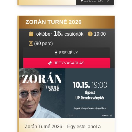
RÉSZLETEK
ZORÁN TURNÉ 2026
15.
október
csütörtök
19:00
(90 perc)
ESEMÉNY
JEGYVÁSÁRLÁS
Zorán Turné 2026 – Egy este, ahol a