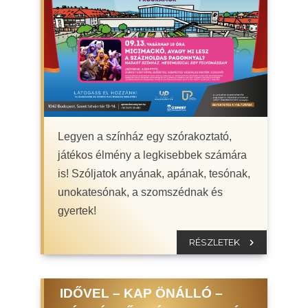
Legyen a színház egy szórakoztató,
játékos élmény a legkisebbek számára
is! Szóljatok anyának, apának, tesónak,
unokatesónak, a szomszédnak és
gyertek!
RÉSZLETEK
IDŐVEL – KAP ÖNÁLLÓ –