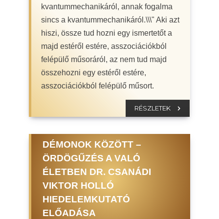
kvantummechanikáról, annak fogalma
sincs a kvantummechanikáról.\\\" Aki azt
hiszi, össze tud hozni egy ismertetőt a
majd estéről estére, asszociációkból
felépülő műsoráról, az nem tud majd
összehozni egy estéről estére,
asszociációkból felépülő műsort.
RÉSZLETEK
DÉMONOK KÖZÖTT –
ÖRDÖGŰZÉS A VALÓ
ÉLETBEN DR. CSANÁDI
VIKTOR HOLLÓ
HIEDELEMKUTATÓ
ELŐADÁSA